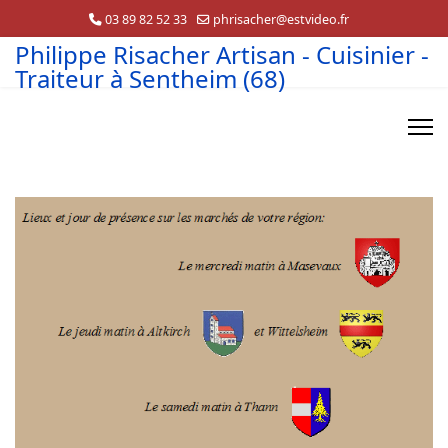
03 89 82 52 33
phrisacher@estvideo.fr
Philippe Risacher Artisan - Cuisinier -
Traiteur à Sentheim (68)